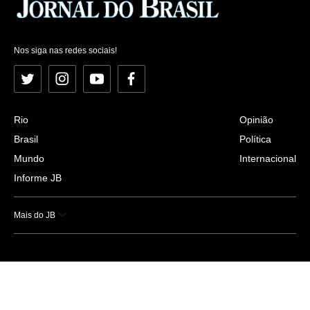
Nos siga nas redes sociais!
Twitter
Instagram
YouTube
Facebook
Rio
Opinião
Brasil
Política
Mundo
Internacional
Informe JB
Mais do JB
Esportes
Saúde
Ciência e Tecnologia
Caderno B