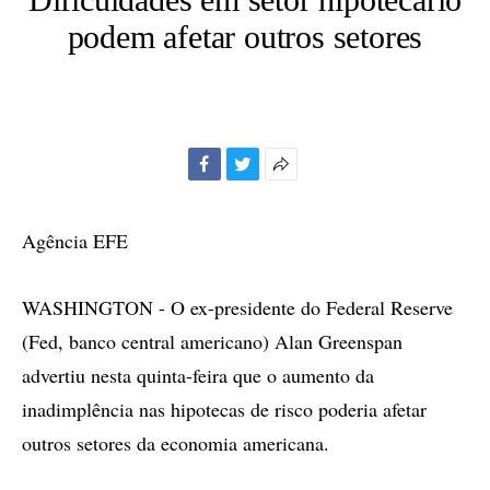
podem afetar outros setores
Facebook
Twitter
Mais
opções
de
Agência EFE
compartilhamento
WASHINGTON - O ex-presidente do Federal Reserve
(Fed, banco central americano) Alan Greenspan
advertiu nesta quinta-feira que o aumento da
inadimplência nas hipotecas de risco poderia afetar
outros setores da economia americana.