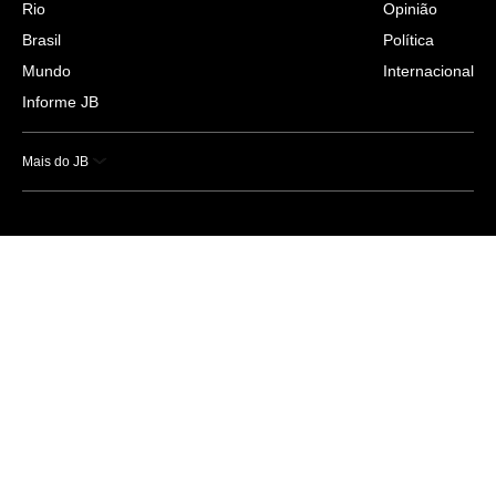
Rio
Opinião
Brasil
Política
Mundo
Internacional
Informe JB
Mais do JB
Esportes
Saúde
Ciência e Tecnologia
Caderno B
Colunistas
Economia
Empresas e Negócios