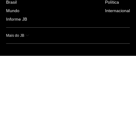
Brasil
Política
Mundo
Internacional
Informe JB
Mais do JB
Esportes
Saúde
Ciência e Tecnologia
Caderno B
Colunistas
Economia
Empresas e Negócios