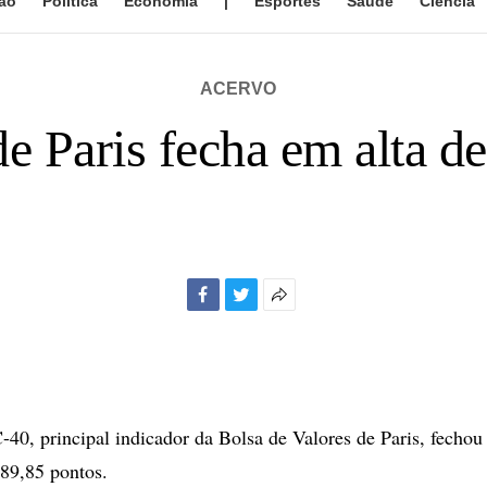
ão
Política
Economia
|
Esportes
Saúde
Ciência
ACERVO
de Paris fecha em alta d
Facebook
Twitter
Mais
opções
de
compartilhamento
0, principal indicador da Bolsa de Valores de Paris, fechou
89,85 pontos.