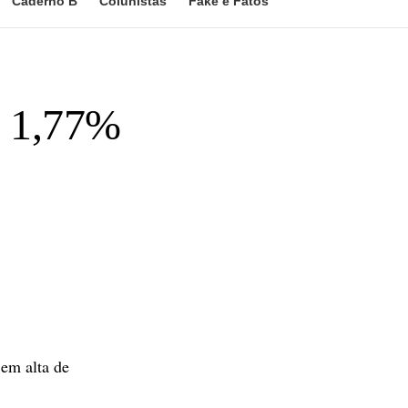
Caderno B
Colunistas
Fake e Fatos
e 1,77%
 em alta de