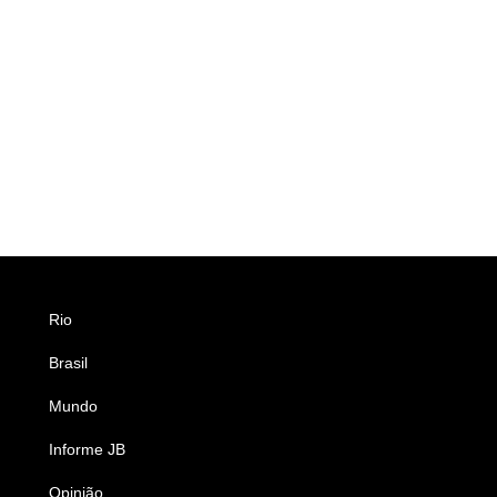
Rio
Esportes
Brasil
Saúde
Mundo
Ciência e Tecnologia
Informe JB
Caderno B
Opinião
Colunistas