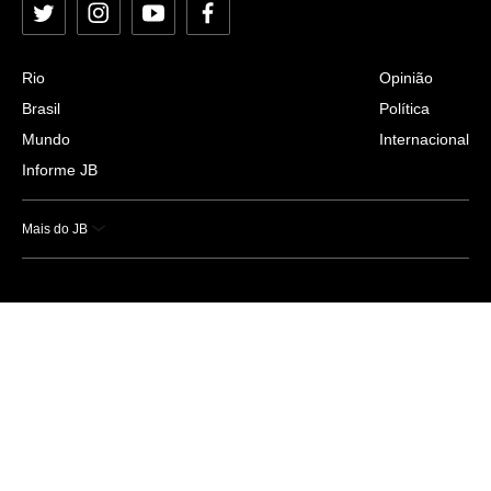
Twitter
Instagram
YouTube
Facebook
Rio
Opinião
Brasil
Política
Mundo
Internacional
Informe JB
Mais do JB
Esportes
Saúde
Ciência e Tecnologia
Caderno B
Colunistas
Economia
Empresas e Negócios