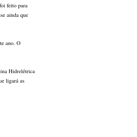
i feito para
sse ainda que
te ano. O
ina Hidrelétrica
e ligará as