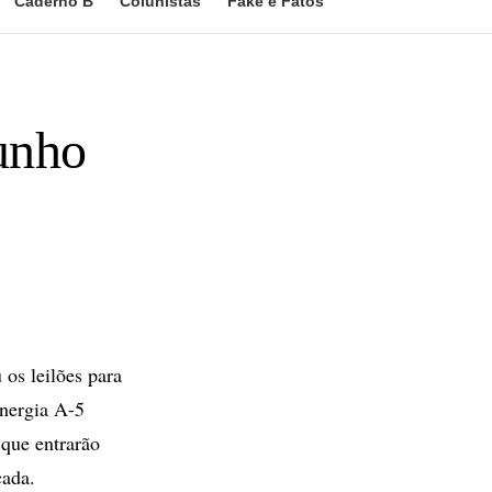
Caderno B
Colunistas
Fake e Fatos
junho
os leilões para
energia A-5
que entrarão
cada.