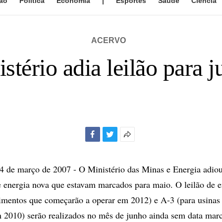
ão
Política
Economia
|
Esportes
Saúde
Ciência
ACERVO
stério adia leilão para 
Facebook
Twitter
Mais
opções
de
de março de 2007 - O Ministério das Minas e Energia adiou 
compartilhamento
e energia nova que estavam marcados para maio. O leilão de 
mentos que começarão a operar em 2012) e A-3 (para usinas 
 2010) serão realizados no mês de junho ainda sem data mar