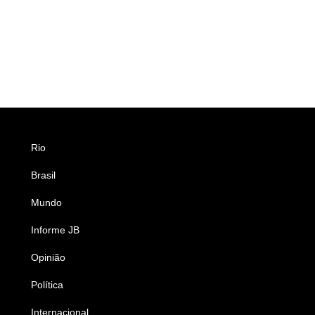
Rio
Esportes
Brasil
Saúde
Mundo
Ciência e Tecnologia
Informe JB
Caderno B
Opinião
Colunistas
Política
Economia
Internacional
Empresas e Negócios