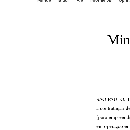
Mundo
Brasil
Rio
Informe JB
Opini
Mini
SÃO PAULO, 14 
a contratação d
(para empreendi
em operação em