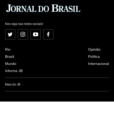
Nos siga nas redes sociais!
Twitter
Instagram
YouTube
Facebook
Rio
Opinião
Brasil
Política
Mundo
Internacional
Informe JB
Mais do JB
Esportes
Saúde
Ciência e Tecnologia
Caderno B