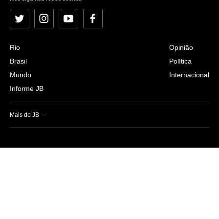
Twitter
Instagram
YouTube
Facebook
Rio
Opinião
Brasil
Política
Mundo
Internacional
Informe JB
Mais do JB
Esportes
Saúde
Ciência e Tecnologia
Caderno B
Colunistas
Economia
Empresas e Negócios