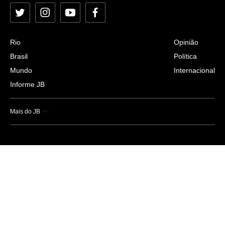
Twitter
Instagram
YouTube
Facebook
Rio
Opinião
Brasil
Política
Mundo
Internacional
Informe JB
Mais do JB
Esportes
Saúde
Ciência e Tecnologia
Caderno B
Colunistas
Economia
Empresas e Negócios