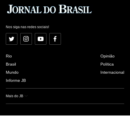
Nos siga nas redes sociais!
Twitter
Instagram
YouTube
Facebook
Rio
Opinião
Brasil
Política
Mundo
Internacional
Informe JB
Mais do JB
Esportes
Saúde
Ciência e Tecnologia
Caderno B