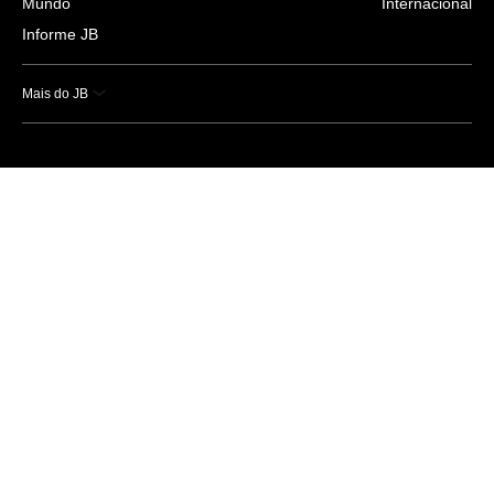
Mundo
Internacional
Informe JB
Mais do JB
Esportes
Saúde
Ciência e Tecnologia
Caderno B
Colunistas
Economia
Empresas e Negócios