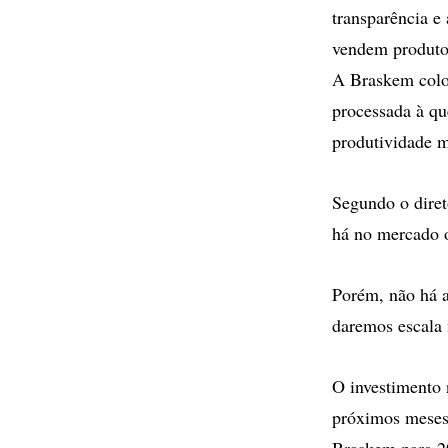
transparência e
vendem produto
A Braskem coloc
processada à qu
produtividade 
Segundo o dire
há no mercado o
Porém, não há a
daremos escala 
O investimento 
próximos meses
Braskem para 2