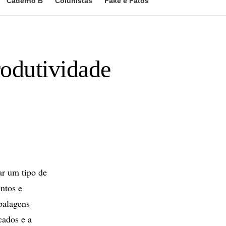
Caderno B
Colunistas
Fake e Fatos
rodutividade
r um tipo de
entos e
balagens
ados e a