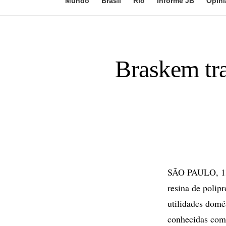
Mundo
Brasil
Rio
Informe JB
Opini
Braskem tra
SÃO PAULO, 13 
resina de polip
utilidades domé
conhecidas com