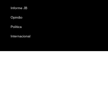
Informe JB
Caderno B
Opinião
Colunistas
Política
Economia
Internacional
Empresas e Negócios