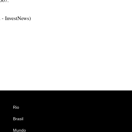
 - InvestNews)
Rio
Esportes
Brasil
Saúde
Mundo
Ciência e Tecnologia