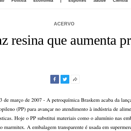
ão
Política
Economia
|
Esportes
Saúde
Ciência
ACERVO
z resina que aumenta p
Facebook
Twitter
Mais
opções
de
de março de 2007 - A petroquímica Braskem acaba da lança
compartilhamento
ropileno (PP) para avançar no atendimento à indústria de alim
sticas. Hoje o PP substitui materiais como o alumínio nas em
o marmitex. A embalagem transparente é usada em supermerc