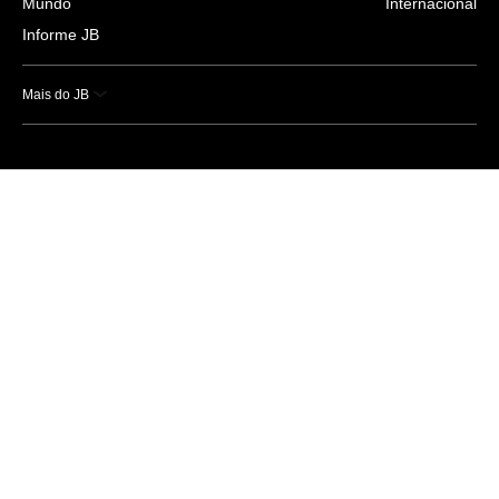
Mundo
Internacional
Informe JB
Mais do JB
Esportes
Saúde
Ciência e Tecnologia
Caderno B
Colunistas
Economia
Empresas e Negócios