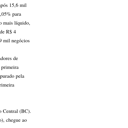
após 15,6 mil
2,05% para
o mais líquido,
 de R$ 4
9 mil negócios
adores de
 primeira
apurado pela
rimeira
o Central (BC).
o), chegue ao