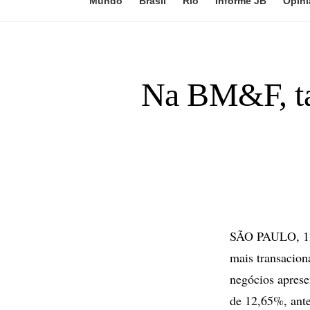
Mundo
Brasil
Rio
Informe JB
Opini
Na BM&F, ta
SÃO PAULO, 12 d
mais transacio
negócios aprese
de 12,65%, ante