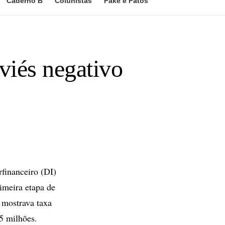
Caderno B
Colunistas
Fake e Fatos
iés negativo
financeiro (DI)
imeira etapa de
 mostrava taxa
5 milhões.