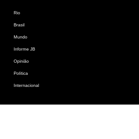
Rio
Esportes
Brasil
Saúde
Mundo
Ciência e Tecnologia
Informe JB
Caderno B
Opinião
Colunistas
Política
Economia
Internacional
Empresas e Negócios