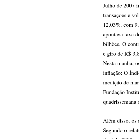
Julho de 2007 i
transações e vo
12,03%, com 9,8
apontava taxa d
bilhões. O cont
e giro de R$ 3,8
Nesta manhã, os
inflação: O Índ
medição de març
Fundação Instit
quadrissemana 
Além disso, os 
Segundo o relat