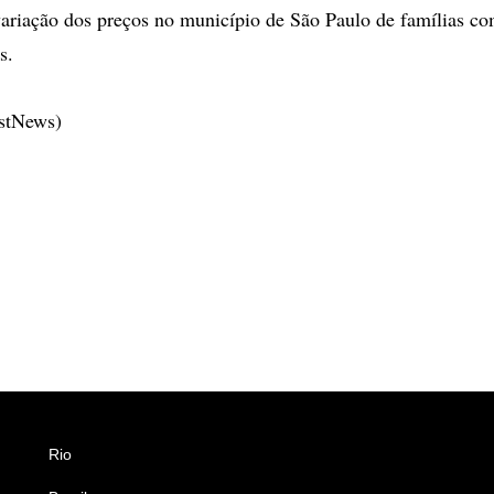
riação dos preços no município de São Paulo de famílias co
s.
estNews)
Rio
Esportes