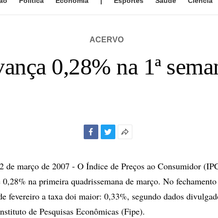
ão
Política
Economia
|
Esportes
Saúde
Ciência
ACERVO
vança 0,28% na 1ª sema
Facebook
Twitter
Mais
opções
de
de março de 2007 - O Índice de Preços ao Consumidor (IPC
compartilhamento
de 0,28% na primeira quadrissemana de março. No fechamento
e fevereiro a taxa doi maior: 0,33%, segundo dados divulga
nstituto de Pesquisas Econômicas (Fipe).