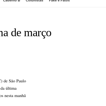
Caderno B
Colunistas
Fake e Fatos
na de março
) de São Paulo
 da última
dos nesta manhã