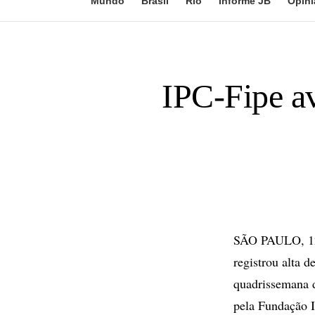
Mundo
Brasil
Rio
Informe JB
Opini
IPC-Fipe a
SÃO PAULO, 12 
registrou alta 
quadrissemana d
pela Fundação I