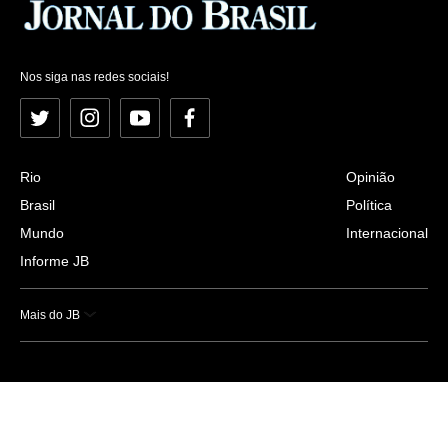
Nos siga nas redes sociais!
Twitter
Instagram
YouTube
Facebook
Rio
Opinião
Brasil
Política
Mundo
Internacional
Informe JB
Mais do JB
Esportes
Saúde
Ciência e Tecnologia
Caderno B