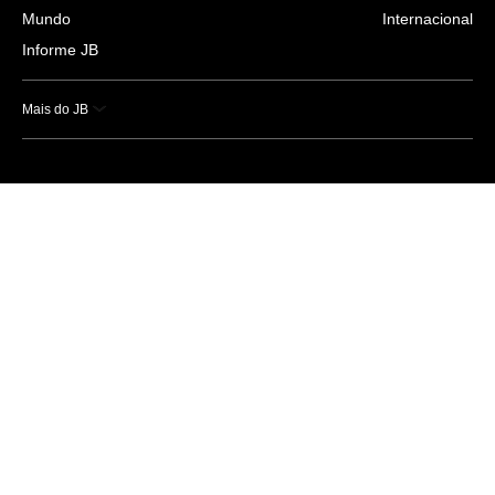
Mundo
Internacional
Informe JB
Mais do JB
Esportes
Saúde
Ciência e Tecnologia
Caderno B
Colunistas
Economia
Empresas e Negócios