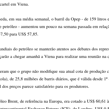
 cartel em Viena.
eda, em sua média semanal, o barril da Opep - de 159 litros
e petróleo - aumentou um pouco na semana passada em relação
57,50 para US$ 57,85.
diais do petróleo se manterão atentos aos debates dos repre
rão a chegar amanhã a Viena para realizar uma reunião na qu
peram que o grupo não modifique sua atual cota de produção 
a), de 25,8 milhões de barris diários, que é válida desde 1º d
l dos preços parece satisfatório para os produtores.
róleo Brent, de referência na Europa, era cotado a US$ 60,61 
Intercontinental Exchange Futures (ICE), de Londres, US$ 0