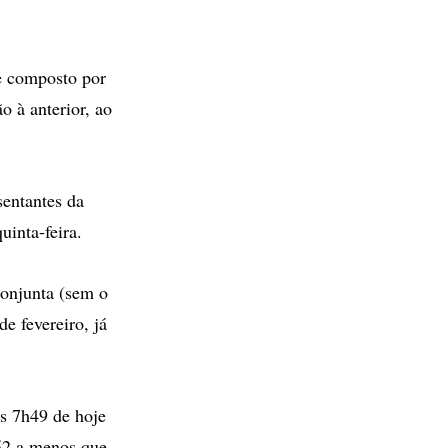
 e composto por
 à anterior, ao
sentantes da
inta-feira.
conjunta (sem o
e fevereiro, já
às 7h49 de hoje
,52 a menos que