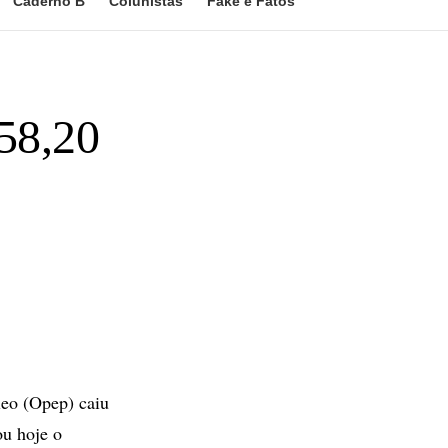
Caderno B
Colunistas
Fake e Fatos
 58,20
leo (Opep) caiu
ou hoje o