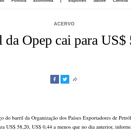
ão
Política
Economia
|
Esportes
Saúde
Ciência
ACERVO
l da Opep cai para US$
Facebook
Twitter
Mais
opções
de
compartilhamento
 do barril da Organização dos Países Exportadores de Petró
para US$ 58,20, US$ 0,44 a menos que no dia anterior, inform