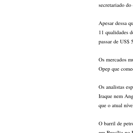
secretariado do
Apesar dessa qu
11 qualidades d
passar de US$ 
Os mercados mun
Opep que começa
Os analistas es
Iraque nem Angol
que o atual níve
O barril de pet
em Brasília no 