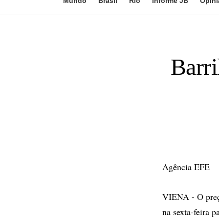
Mundo
Brasil
Rio
Informe JB
Opini
Barri
Agência EFE
VIENA - O preço
na sexta-feira 