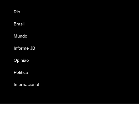
Rio
Esportes
Brasil
Saúde
Mundo
Ciência e Tecnologia
Informe JB
Caderno B
Opinião
Colunistas
Política
Economia
Internacional
Empresas e Negócios