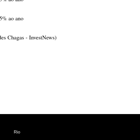
95% ao ano
des Chagas - InvestNews)
Rio
Esportes