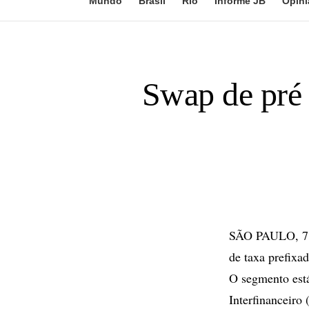
Mundo
Brasil
Rio
Informe JB
Opini
Swap de pré 
SÃO PAULO, 7 d
de taxa prefixa
O segmento está
Interfinanceiro