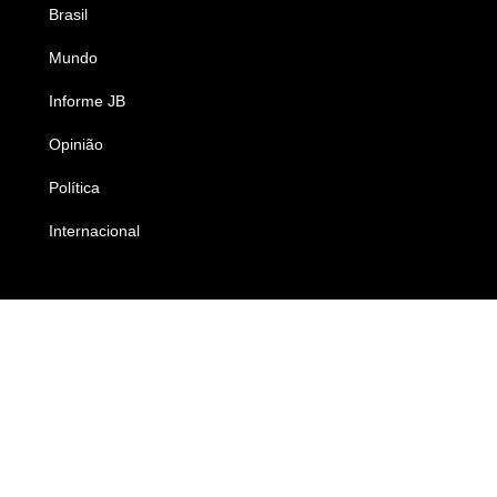
Brasil
Saúde
Mundo
Ciência e Tecnologia
Informe JB
Caderno B
Opinião
Colunistas
Política
Economia
Internacional
Empresas e Negócios