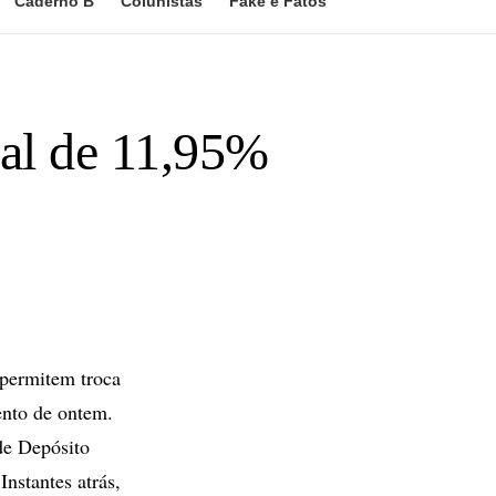
Caderno B
Colunistas
Fake e Fatos
ual de 11,95%
 permitem troca
ento de ontem.
de Depósito
nstantes atrás,