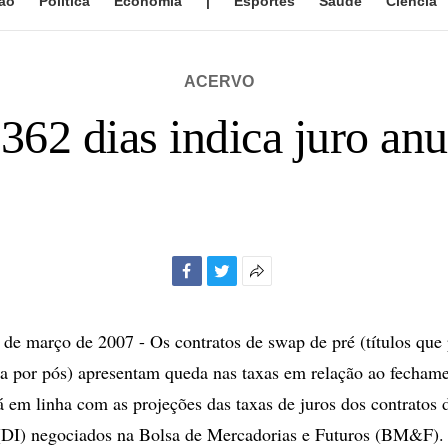
ão
Política
Economia
|
Esportes
Saúde
Ciência
ACERVO
362 dias indica juro an
Facebook
Twitter
Mais
opções
de
e março de 2007 - Os contratos de swap de pré (títulos que
compartilhamento
da por pós) apresentam queda nas taxas em relação ao fecham
 em linha com as projeções das taxas de juros dos contratos 
 (DI) negociados na Bolsa de Mercadorias e Futuros (BM&F). I