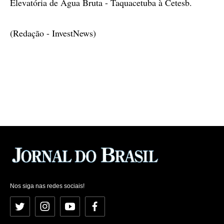
Elevatória de Água Bruta - Taquacetuba à Cetesb.
(Redação - InvestNews)
Nos siga nas redes sociais!
Twitter
Instagram
YouTube
Facebook