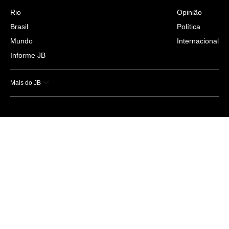
Rio
Opinião
Brasil
Política
Mundo
Internacional
Informe JB
Mais do JB
Esportes
Saúde
Ciência e Tecnologia
Caderno B
Colunistas
Economia
Empresas e Negócios