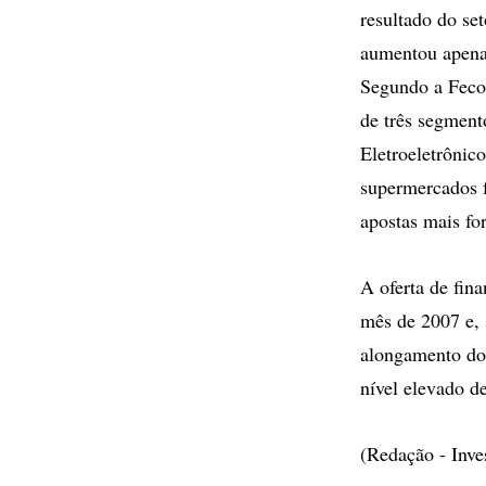
resultado do se
aumentou apena
Segundo a Fecom
de três segment
Eletroeletrônic
supermercados 
apostas mais fo
A oferta de fin
mês de 2007 e, 
alongamento do
nível elevado d
(Redação - Inv