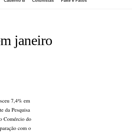
Caderno B
Colunistas
Fake e Fatos
m janeiro
resceu 7,4% em
te da Pesquisa
do Comércio do
mparação com o