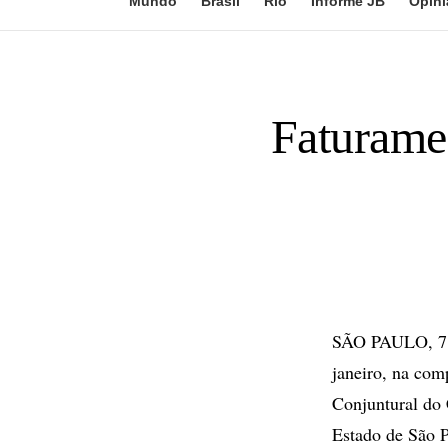
Mundo
Brasil
Rio
Informe JB
Opini
Faturame
SÃO PAULO, 7 d
janeiro, na co
Conjuntural do
Estado de São 