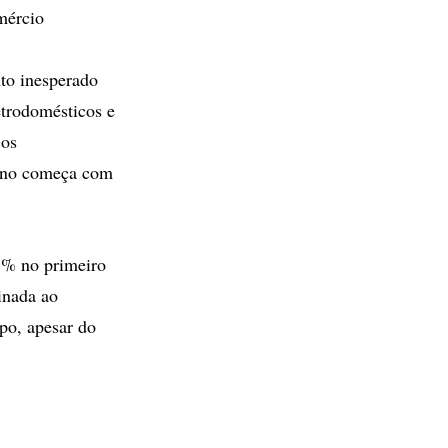
mércio
to inesperado
etrodomésticos e
 os
 ano começa com
15% no primeiro
inada ao
po, apesar do