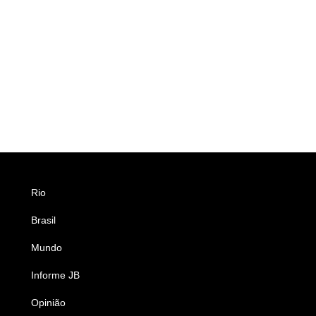
Rio
Esportes
Brasil
Saúde
Mundo
Ciência e Tecnologia
Informe JB
Caderno B
Opinião
Colunistas