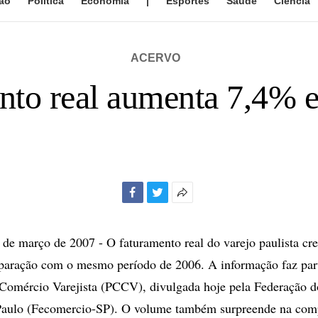
ão
Política
Economia
|
Esportes
Saúde
Ciência
ACERVO
nto real aumenta 7,4% e
Facebook
Twitter
Mais
opções
de
e março de 2007 - O faturamento real do varejo paulista c
compartilhamento
mparação com o mesmo período de 2006. A informação faz par
 Comércio Varejista (PCCV), divulgada hoje pela Federação 
Paulo (Fecomercio-SP). O volume também surpreende na co