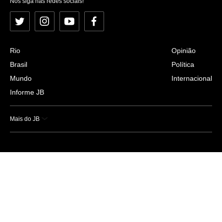
Nos siga nas redes sociais!
Twitter
Instagram
YouTube
Facebook
Rio
Opinião
Brasil
Política
Mundo
Internacional
Informe JB
Mais do JB
Esportes
Saúde
Ciência e Tecnologia
Caderno B
Colunistas
Economia
Empresas e Negócios