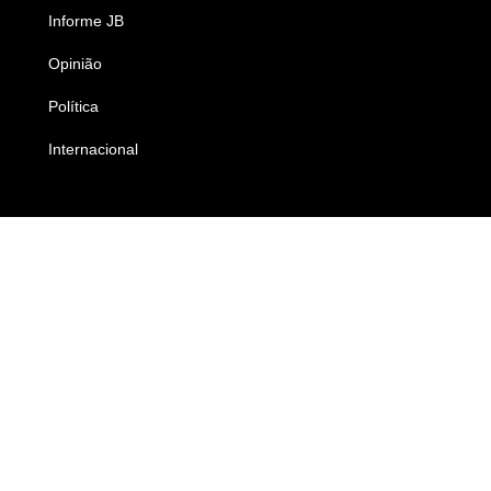
Informe JB
Caderno B
Opinião
Colunistas
Política
Economia
Internacional
Empresas e Negócios