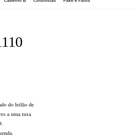
Caderno B
Colunistas
Fake e Fatos
1110
do do leilão de
res a uma taxa
9.
venda.