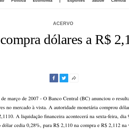
ão
Política
Economia
|
Esportes
Saúde
Ciência
ACERVO
compra dólares a R$ 2,
Facebook
Twitter
Mais
opções
de
e março de 2007 - O Banco Central (BC) anunciou o resulta
compartilhamento
es no mercado à vista. A autoridade monetária comprou dóla
,1110. A liquidação financeira acontecerá na sexta-feira, dia 
o dólar cedia 0,28%, para R$ 2,110 na compra e R$ 2,112 na 