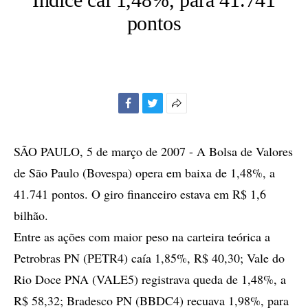
pontos
Facebook
Twitter
Mais
opções
de
SÃO PAULO, 5 de março de 2007 - A Bolsa de Valores
compartilhamento
de São Paulo (Bovespa) opera em baixa de 1,48%, a
41.741 pontos. O giro financeiro estava em R$ 1,6
bilhão.
Entre as ações com maior peso na carteira teórica a
Petrobras PN (PETR4) caía 1,85%, R$ 40,30; Vale do
Rio Doce PNA (VALE5) registrava queda de 1,48%, a
R$ 58,32; Bradesco PN (BBDC4) recuava 1,98%, para