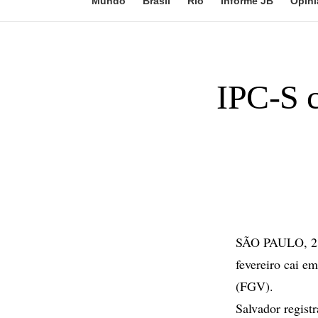
Mundo
Brasil
Rio
Informe JB
Opini
IPC-S c
SÃO PAULO, 2 d
fevereiro cai e
(FGV).
Salvador regist