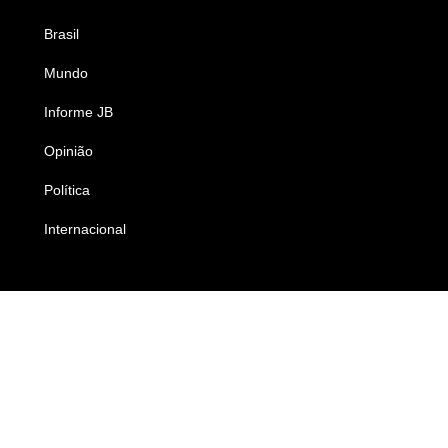
Brasil
Saúde
Mundo
Ciência e Tecnologia
Informe JB
Caderno B
Opinião
Colunistas
Política
Economia
Internacional
Empresas e Negócios