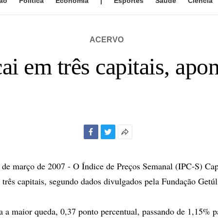
ão
Política
Economia
|
Esportes
Saúde
Ciência
ACERVO
ai em três capitais, ap
Facebook
Twitter
Mais
opções
de
e março de 2007 - O Índice de Preços Semanal (IPC-S) Capi
compartilhamento
m três capitais, segundo dados divulgados pela Fundação Getú
ra a maior queda, 0,37 ponto percentual, passando de 1,15%