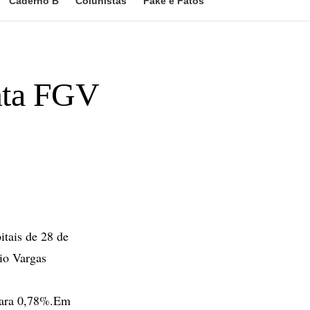
Caderno B
Colunistas
Fake e Fatos
onta FGV
tais de 28 de
lio Vargas
 para 0,78%.Em