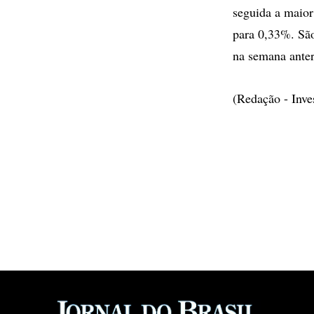
seguida a maior
para 0,33%. Sã
na semana anter
(Redação - Inv