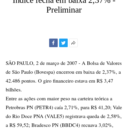
Preliminar
Facebook
Twitter
Mais
opções
de
SÃO PAULO, 2 de março de 2007 - A Bolsa de Valores
compartilhamento
de São Paulo (Bovespa) encerrou em baixa de 2,37%, a
42.486 pontos. O giro financeiro estava em R$ 3,47
bilhões.
Entre as ações com maior peso na carteira teórica a
Petrobras PN (PETR4) caía 2,71%, para R$ 41,20; Vale
do Rio Doce PNA (VALE5) registrava queda de 2,58%,
a R$ 59,52; Bradesco PN (BBDC4) recuava 3,02%,