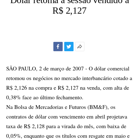
R$ 2,127
Facebook
Twitter
Mais
opções
de
SÃO PAULO, 2 de março de 2007 - O dólar comercial
compartilhamento
retomou os negócios no mercado interbancário cotado a
R$ 2,126 na compra e R$ 2,127 na venda, com alta de
0,38% face ao último fechamento.
Na Bolsa de Mercadorias e Futuros (BM&F), os
contratos de dólar com vencimento em abril projetava
taxa de R$ 2,128 para a virada do mês, com baixa de
0,05%, enquanto que os títulos com resgate em maio e