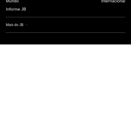
Mundo
Internacional
Informe JB
Mais do JB
Esportes
Saúde
Ciência e Tecnologia
Caderno B
Colunistas
Economia
Empresas e Negócios