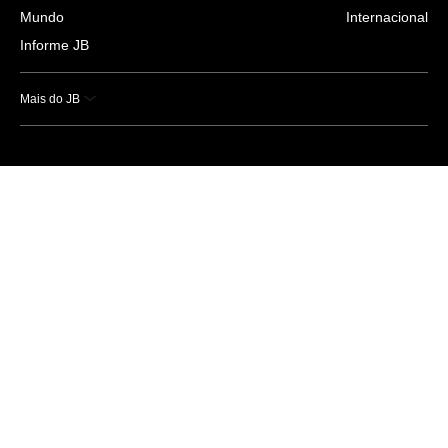
Mundo
Internacional
Informe JB
Mais do JB
Esportes
Saúde
Ciência e Tecnologia
Caderno B
Colunistas
Economia
Empresas e Negócios