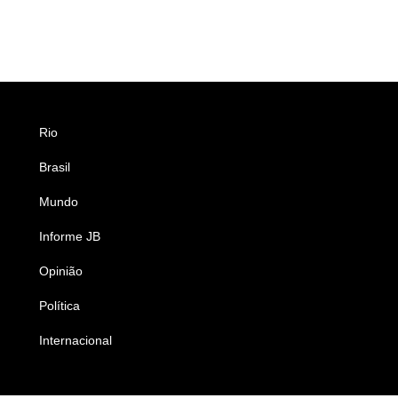
Rio
Esportes
Brasil
Saúde
Mundo
Ciência e Tecnologia
Informe JB
Caderno B
Opinião
Colunistas
Política
Economia
Internacional
Empresas e Negócios