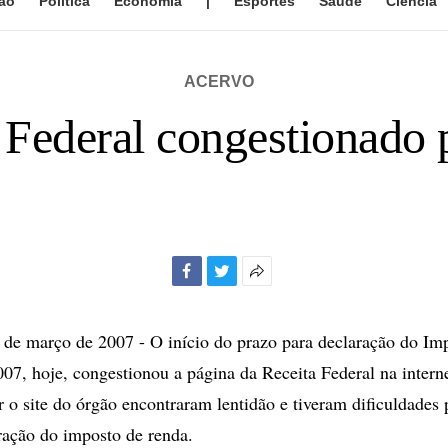
ão
Política
Economia
|
Esportes
Saúde
Ciência
ACERVO
a Federal congestionado 
Facebook
Twitter
Mais
opções
de
e março de 2007 - O início do prazo para declaração do Im
compartilhamento
007, hoje, congestionou a página da Receita Federal na intern
r o site do órgão encontraram lentidão e tiveram dificuldades 
ação do imposto de renda.