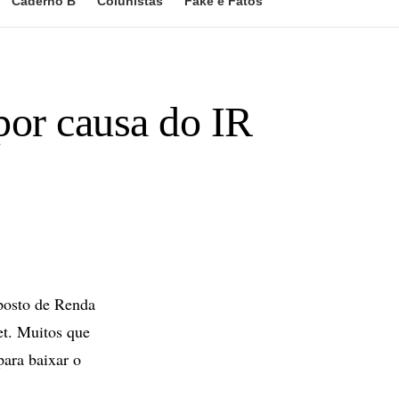
Caderno B
Colunistas
Fake e Fatos
por causa do IR
posto de Renda
et. Muitos que
para baixar o