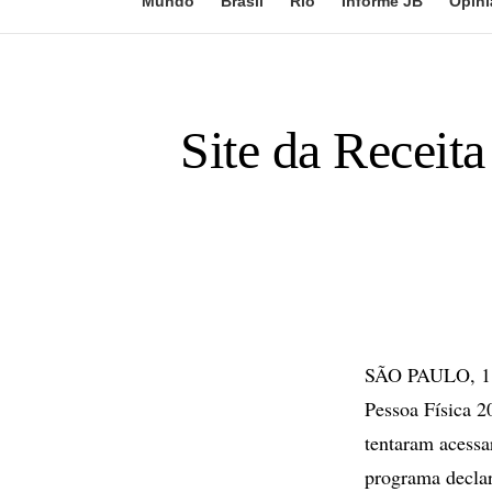
Mundo
Brasil
Rio
Informe JB
Opini
Site da Receit
SÃO PAULO, 1 d
Pessoa Física 2
tentaram acessa
programa declar