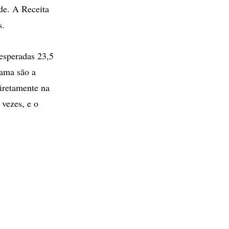
de. A Receita
s.
 esperadas 23,5
rama são a
diretamente na
 vezes, e o