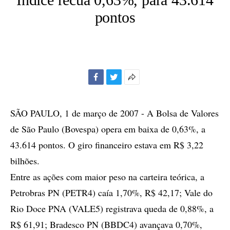
pontos
Facebook
Twitter
Mais
opções
de
SÃO PAULO, 1 de março de 2007 - A Bolsa de Valores
compartilhamento
de São Paulo (Bovespa) opera em baixa de 0,63%, a
43.614 pontos. O giro financeiro estava em R$ 3,22
bilhões.
Entre as ações com maior peso na carteira teórica, a
Petrobras PN (PETR4) caía 1,70%, R$ 42,17; Vale do
Rio Doce PNA (VALE5) registrava queda de 0,88%, a
R$ 61,91; Bradesco PN (BBDC4) avançava 0,70%,