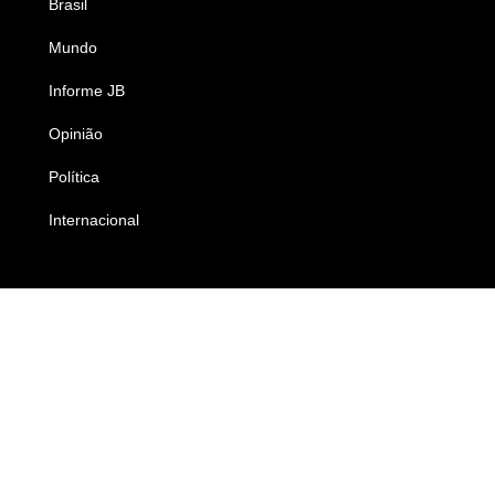
Brasil
Saúde
Mundo
Ciência e Tecnologia
Informe JB
Caderno B
Opinião
Colunistas
Política
Economia
Internacional
Empresas e Negócios