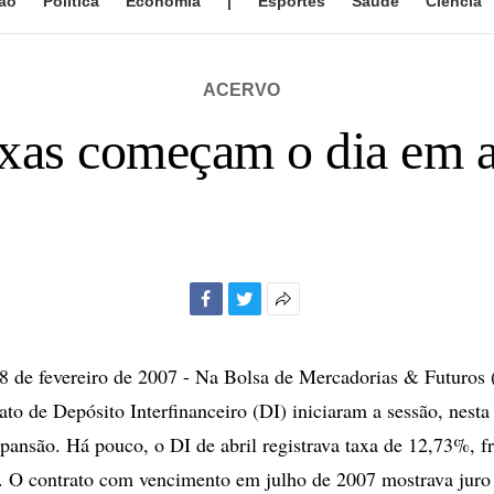
ão
Política
Economia
|
Esportes
Saúde
Ciência
ACERVO
xas começam o dia em a
Facebook
Twitter
Mais
opções
de
de fevereiro de 2007 - Na Bolsa de Mercadorias & Futuro
compartilhamento
ato de Depósito Interfinanceiro (DI) iniciaram a sessão, nesta 
pansão. Há pouco, o DI de abril registrava taxa de 12,73%, 
. O contrato com vencimento em julho de 2007 mostrava jur