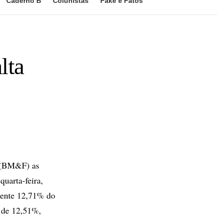
Caderno B
Colunistas
Fake e Fatos
lta
s (BM&F) as
quarta-feira,
frente 12,71% do
o de 12,51%,