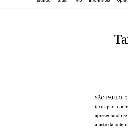
Mundo
Brasil
Rio
Informe JB
Opini
Ta
SÃO PAULO, 28 
taxas para contr
apresentando ex
ajuste de ontem