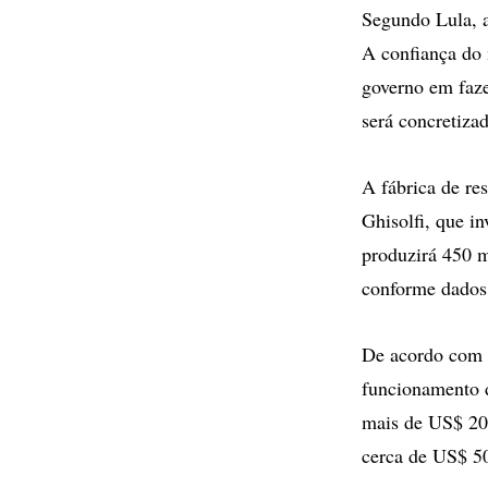
Segundo Lula, a 
A confiança do 
governo em fazer
será concretizad
A fábrica de re
Ghisolfi, que i
produzirá 450 m
conforme dados 
De acordo com a
funcionamento d
mais de US$ 200
cerca de US$ 5