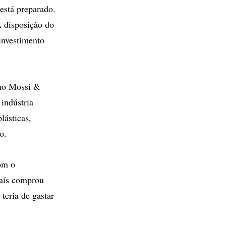
 está preparado.
A disposição do
 investimento
ano Mossi &
indústria
lásticas,
o.
com o
País comprou
teria de gastar