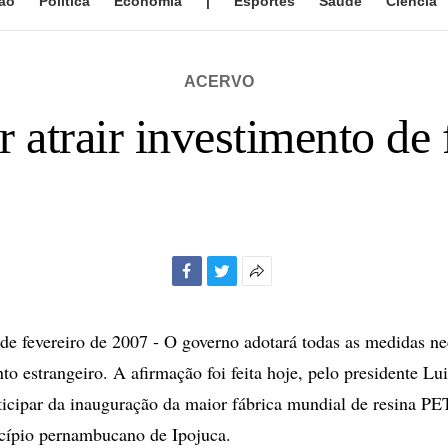
ão
Política
Economia
|
Esportes
Saúde
Ciência
ACERVO
atrair investimento de 
Facebook
Twitter
Mais
opções
de
 fevereiro de 2007 - O governo adotará todas as medidas nec
compartilhamento
nto estrangeiro. A afirmação foi feita hoje, pelo presidente Lu
rticipar da inauguração da maior fábrica mundial de resina PE
cípio pernambucano de Ipojuca.