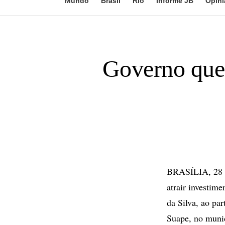
Mundo
Brasil
Rio
Informe JB
Opini
Governo quer 
BRASÍLIA, 28 de
atrair investime
da Silva, ao pa
Suape, no muni