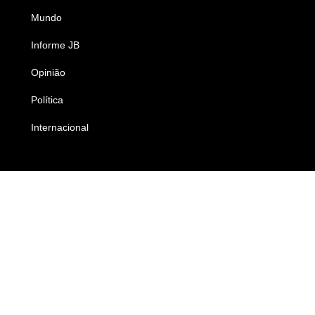
Mundo
Ciência e Tecnologia
Informe JB
Caderno B
Opinião
Colunistas
Política
Economia
Internacional
Empresas e Negócios