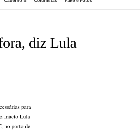
Caderno B
Colunistas
Fake e Fatos
fora, diz Lula
essárias para
iz Inácio Lula
T, no porto de