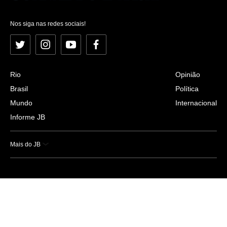
Nos siga nas redes sociais!
Twitter
Instagram
YouTube
Facebook
Rio
Opinião
Brasil
Política
Mundo
Internacional
Informe JB
Mais do JB
Esportes
Saúde
Ciência e Tecnologia
Caderno B
Colunistas