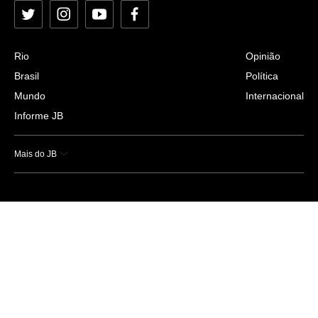
Twitter
Instagram
YouTube
Facebook
Rio
Opinião
Brasil
Política
Mundo
Internacional
Informe JB
Mais do JB
Esportes
Saúde
Ciência e Tecnologia
Caderno B
Colunistas
Economia
Empresas e Negócios