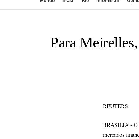
Mundo
Brasil
Rio
Informe JB
Opini
Para Meirelles,
REUTERS
BRASÍLIA - O pr
mercados financ