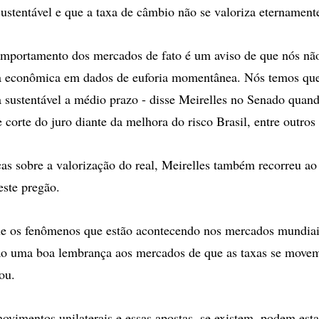
sustentável e que a taxa de câmbio não se valoriza eternament
omportamento dos mercados de fato é um aviso de que nós n
ica econômica em dados de euforia momentânea. Nós temos qu
ja sustentável a médio prazo - disse Meirelles no Senado quan
 corte do juro diante da melhora do risco Brasil, entre outros
icas sobre a valorização do real, Meirelles também recorreu 
ste pregão.
ue os fenômenos que estão acontecendo nos mercados mundiais
são uma boa lembrança aos mercados de que as taxas se move
ou.
ovimentos unilaterais e essas apostas, se existem, podem esta