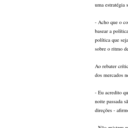
uma estratégia 
- Acho que o c
basear a polít
política que se
sobre o ritmo de
Ao rebater crít
dos mercados ne
- Eu acredito q
noite passada 
direções - afirm
- Não existem m