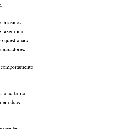
e.
ão podemos
e fazer uma
do questionado
 indicadores.
ao comportamento
 a partir da
m em duas
r erradas.