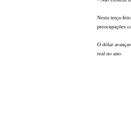
Nesta terça-fei
preocupações c
O dólar avança
real no ano.