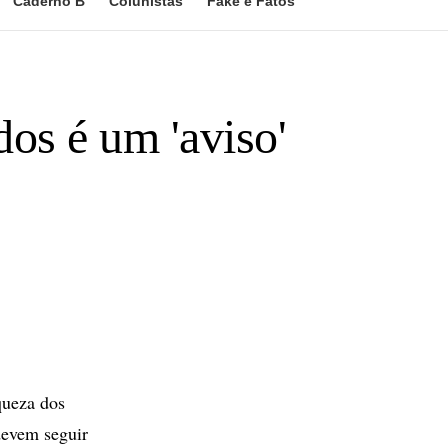
Caderno B
Colunistas
Fake e Fatos
dos é um 'aviso'
queza dos
devem seguir