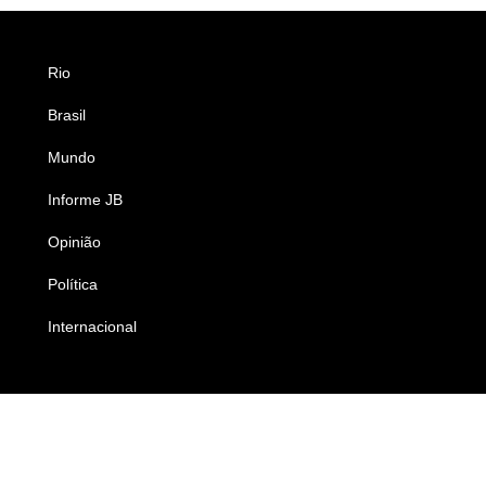
Rio
Esportes
Brasil
Saúde
Mundo
Ciência e Tecnologia
Informe JB
Caderno B
Opinião
Colunistas
Política
Economia
Internacional
Empresas e Negócios