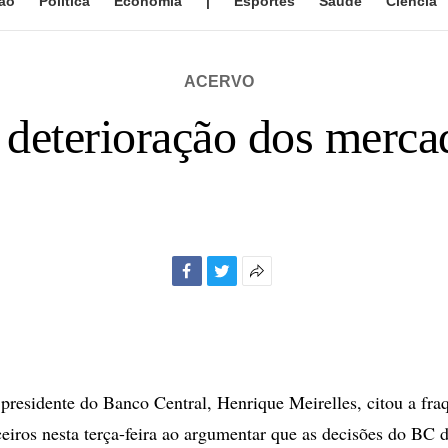
ão
Política
Economia
|
Esportes
Saúde
Ciência
ACERVO
 deterioração dos merca
Facebook
Twitter
Mais
opções
de
compartilhamento
esidente do Banco Central, Henrique Meirelles, citou a fra
eiros nesta terça-feira ao argumentar que as decisões do BC 