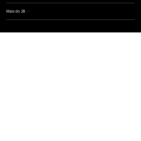
Mais do JB
Esportes
Saúde
Ciência e Tecnologia
Caderno B
Colunistas
Economia
Empresas e Negócios