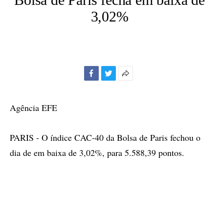
3,02%
Facebook
Twitter
Mais
opções
de
Agência EFE
compartilhamento
PARIS - O índice CAC-40 da Bolsa de Paris fechou o
dia de em baixa de 3,02%, para 5.588,39 pontos.