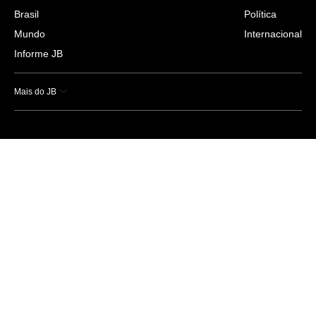
Brasil
Política
Mundo
Internacional
Informe JB
Mais do JB
Esportes
Saúde
Ciência e Tecnologia
Caderno B
Colunistas
Economia
Empresas e Negócios