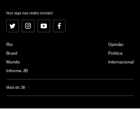
Nos siga nas redes sociais!
Twitter
Instagram
YouTube
Facebook
Rio
Opinião
Brasil
Política
Mundo
Internacional
Informe JB
Mais do JB
Esportes
Saúde
Ciência e Tecnologia
Caderno B
Colunistas