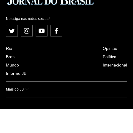
Nos siga nas redes sociais!
Twitter
Instagram
YouTube
Facebook
Rio
Opinião
Brasil
Política
Mundo
Internacional
Informe JB
Mais do JB
Esportes
Saúde
Ciência e Tecnologia
Caderno B
Colunistas