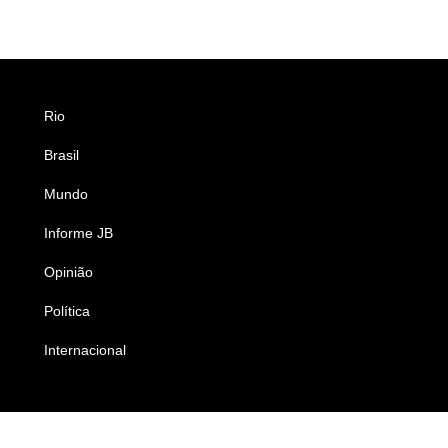
Rio
Esportes
Brasil
Saúde
Mundo
Ciência e Tecnologia
Informe JB
Caderno B
Opinião
Colunistas
Política
Economia
Internacional
Empresas e Negócios