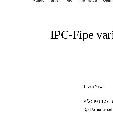
Mundo
Brasil
Rio
Informe JB
Opini
IPC-Fipe var
InvestNews
SÃO PAULO - O 
0,31% na tercei