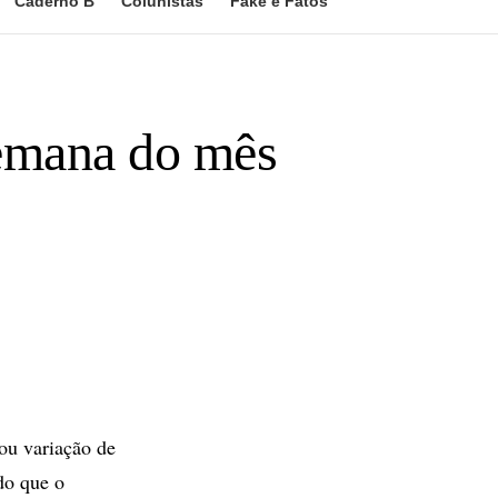
Caderno B
Colunistas
Fake e Fatos
semana do mês
ou variação de
do que o