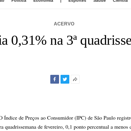
ão
Política
Economia
|
Esportes
Saúde
Ciência
ACERVO
ia 0,31% na 3ª quadris
Facebook
Twitter
Mais
opções
de
compartilhamento
Índice de Preços ao Consumidor (IPC) de São Paulo registr
ra quadrissemana de fevereiro, 0,1 ponto percentual a menos 