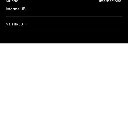
Mundo
Internacional
Informe JB
Mais do JB
Esportes
Saúde
Ciência e Tecnologia
Caderno B
Colunistas
Economia
Empresas e Negócios