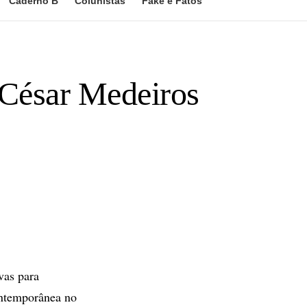
Caderno B
Colunistas
Fake e Fatos
r César Medeiros
vas para
ontemporânea no