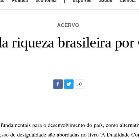
ão
Política
Economia
|
Esportes
Saúde
Ciência
ACERVO
da riqueza brasileira po
Facebook
Twitter
Mais
opções
de
compartilhamento
fundamentais para o desenvolvimento do país, como alternati
esso de desigualdade são abordadas no livro 'A Dualidade C