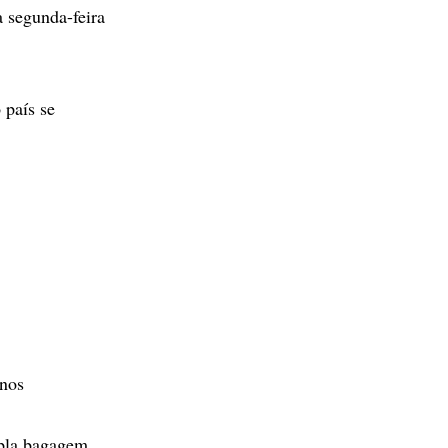
a segunda-feira
 país se
anos
mpla bagagem