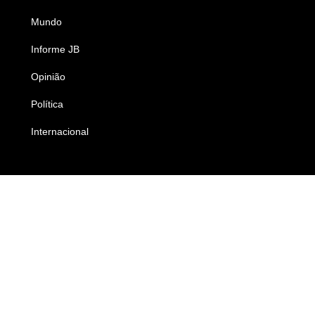
Mundo
Ciência e Tecnologia
Informe JB
Caderno B
Opinião
Colunistas
Política
Economia
Internacional
Empresas e Negócios