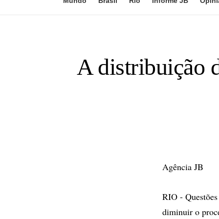
Mundo
Brasil
Rio
Informe JB
Opini
A distribuição 
Agência JB
RIO - Questões 
diminuir o proc