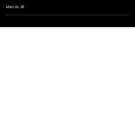
Mais do JB
Esportes
Saúde
Ciência e Tecnologia
Caderno B
Colunistas
Economia
Empresas e Negócios