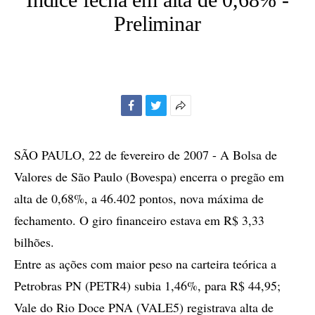
Preliminar
Facebook
Twitter
Mais
opções
de
SÃO PAULO, 22 de fevereiro de 2007 - A Bolsa de
compartilhamento
Valores de São Paulo (Bovespa) encerra o pregão em
alta de 0,68%, a 46.402 pontos, nova máxima de
fechamento. O giro financeiro estava em R$ 3,33
bilhões.
Entre as ações com maior peso na carteira teórica a
Petrobras PN (PETR4) subia 1,46%, para R$ 44,95;
Vale do Rio Doce PNA (VALE5) registrava alta de