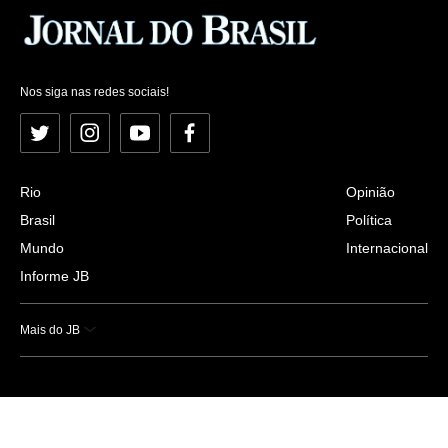
Nos siga nas redes sociais!
Twitter
Instagram
YouTube
Facebook
Rio
Opinião
Brasil
Política
Mundo
Internacional
Informe JB
Mais do JB
Esportes
Saúde
Ciência e Tecnologia
Caderno B