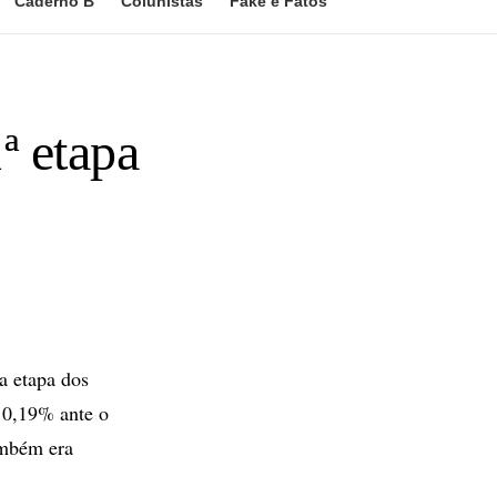
Caderno B
Colunistas
Fake e Fatos
ª etapa
a etapa dos
 0,19% ante o
ambém era