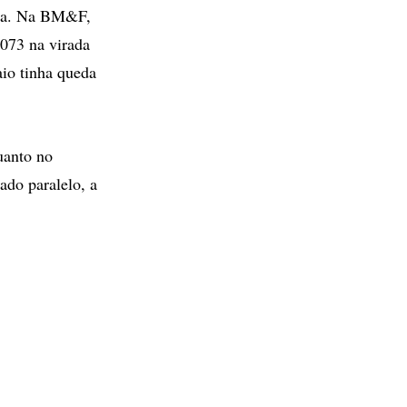
ixa. Na BM&F,
073 na virada
io tinha queda
uanto no
ado paralelo, a