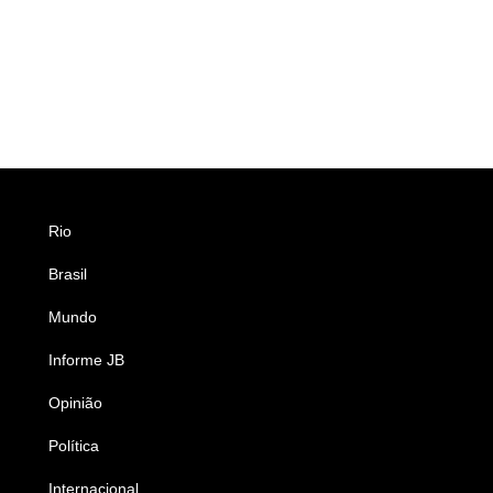
Rio
Esportes
Brasil
Saúde
Mundo
Ciência e Tecnologia
Informe JB
Caderno B
Opinião
Colunistas
Política
Economia
Internacional
Empresas e Negócios