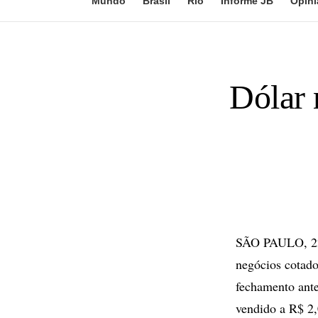
Mundo
Brasil
Rio
Informe JB
Opini
Dólar 
SÃO PAULO, 22 d
negócios cotad
fechamento ant
vendido a R$ 2