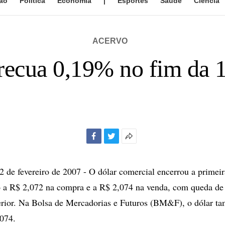
ão
Política
Economia
|
Esportes
Saúde
Ciência
ACERVO
recua 0,19% no fim da 1
Facebook
Twitter
Mais
opções
de
e fevereiro de 2007 - O dólar comercial encerrou a primeir
compartilhamento
o a R$ 2,072 na compra e a R$ 2,074 na venda, com queda de
erior. Na Bolsa de Mercadorias e Futuros (BM&F), o dólar t
,074.