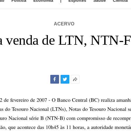
ão
Política
Economia
|
Esportes
Saúde
Ciência
ACERVO
za venda de LTN, NTN-
Facebook
Twitter
Mais
opções
de
de fevereiro de 2007 - O Banco Central (BC) realiza amanhã
compartilhamento
as do Tesouro Nacional (LTNs), Notas do Tesouro Nacional s
ouro Nacional série B (NTN-B) com compromisso de recompr
lão, que acontece das 10h45 às 11 horas, a autoridade monetár