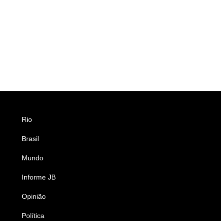
Rio
Esportes
Brasil
Saúde
Mundo
Ciência e Tecnologia
Informe JB
Caderno B
Opinião
Colunistas
Política
Economia