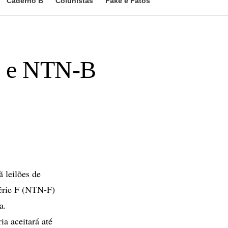
Caderno B
Colunistas
Fake e Fatos
F e NTN-B
 leilões de
érie F (NTN-F)
a.
ia aceitará até