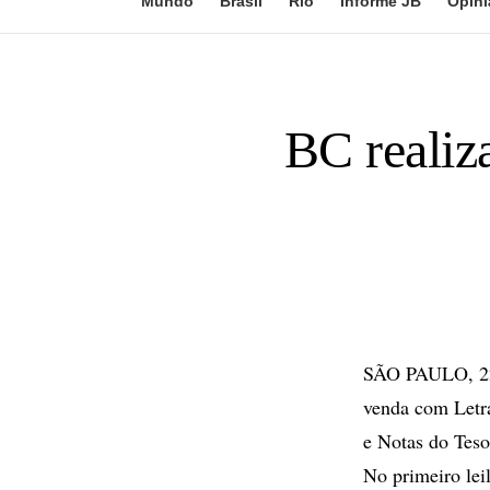
Mundo
Brasil
Rio
Informe JB
Opini
BC reali
SÃO PAULO, 22 
venda com Letr
e Notas do Tes
No primeiro lei