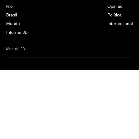
Rio
Opinião
Brasil
Política
Mundo
Internacional
Informe JB
Mais do JB
Esportes
Saúde
Ciência e Tecnologia
Caderno B
Colunistas
Economia
Empresas e Negócios